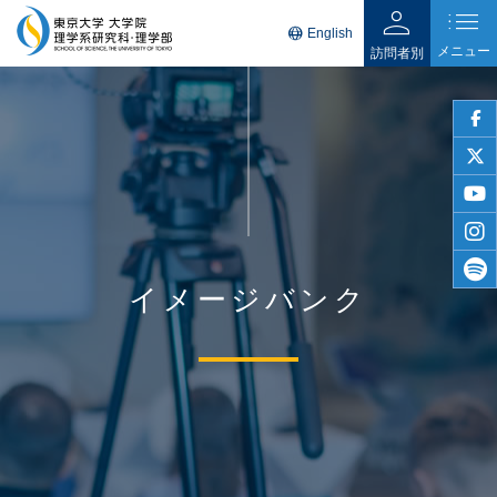
person
list
language
English
メニュー
訪問者別
faceb
twitter
youtu
insta
イメージバンク
spotif