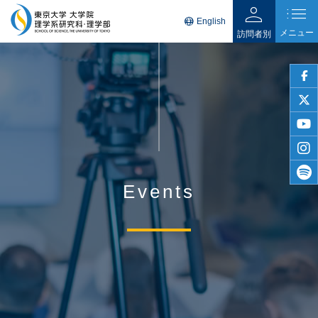
person
list
language
English
メニュー
訪問者別
faceb
twitter
youtu
insta
Events
spotif