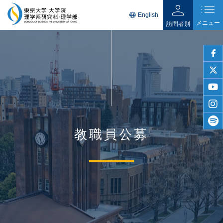
person
list
language
English
メニュー
訪問者別
faceb
twitter
youtu
insta
教職員公募
spotif