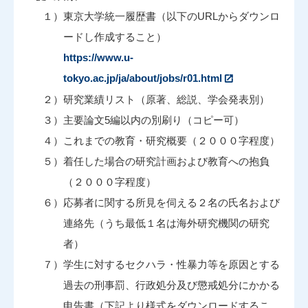
１）東京大学統一履歴書（以下のURLからダウンロ
ードし作成すること）
https://www.u-
tokyo.ac.jp/ja/about/jobs/r01.html
２）研究業績リスト（原著、総説、学会発表別）
３）主要論文5編以内の別刷り（コピー可）
４）これまでの教育・研究概要（２０００字程度）
５）着任した場合の研究計画および教育への抱負
（２０００字程度）
６）応募者に関する所⾒を伺える２名の⽒名および
連絡先（うち最低１名は海外研究機関の研究
者）
７）学生に対するセクハラ・性暴力等を原因とする
過去の刑事罰、行政処分及び懲戒処分にかかる
申告書（下記より様式をダウンロードするこ