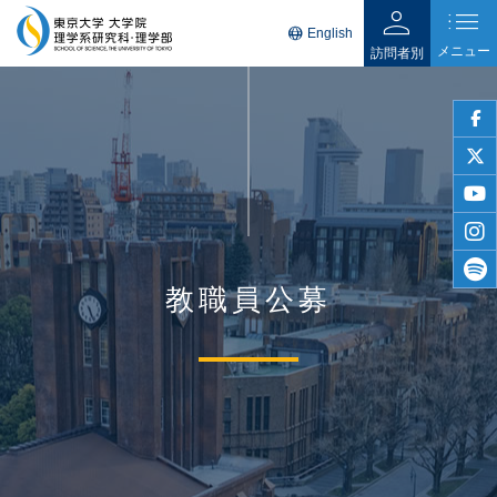
person
list
language
English
メニュー
訪問者別
faceb
twitter
youtu
insta
教職員公募
spotif