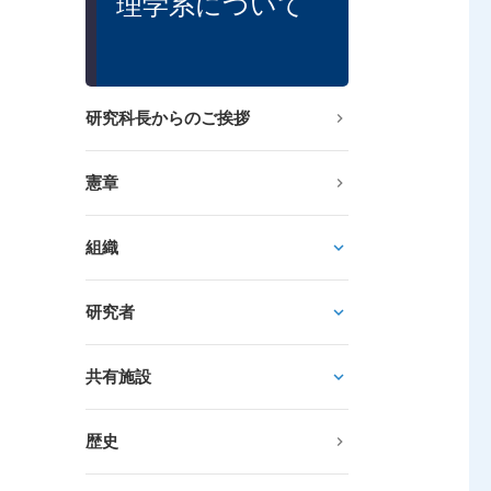
理学系について
研究科長からのご挨拶
憲章
組織
研究者
共有施設
歴史