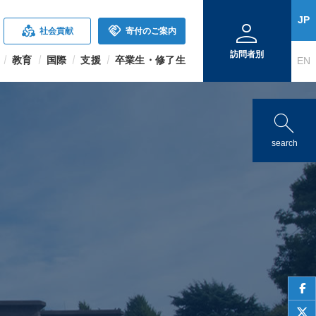
person
JP
diversity_2
handshake
社会貢献
寄付のご案内
訪問者別
教育
国際
支援
卒業生・修了生
EN
search
search
face