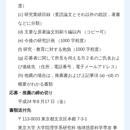
度）
(c) 研究業績目録（査読論文とそれ以外の総説，著書
などに分類）
(d) 主要な原著論文別刷５編以内 （コピー可）
(e) 今後の研究計画 （1000 字程度）
(f) 研究・教育に対する抱負（1000 字程度）
(g) 応募者に関して所見を伺える方２名のご氏名およ
び連絡先 （住所，電話番号，電子メールアドレス）
(h) 他薦の場合は，推薦書および上記事項 (a) –(d) の
概要がわかる書類
応募・推薦の締め切り
平成24 年8 月17 日（金）
書類送付先
〒113-0033 東京都文京区本郷 7-3-1
東京大学 大学院理学系研究科 地球惑星科学専攻 事