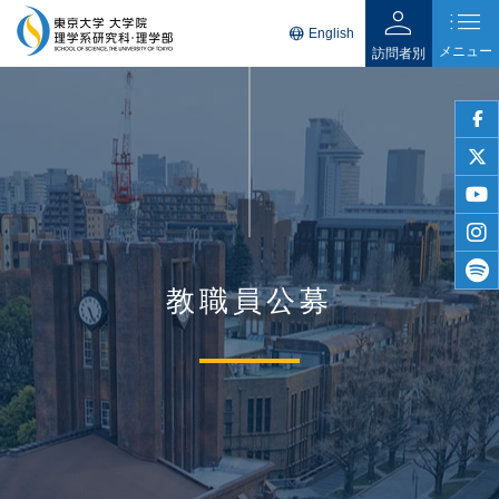
person
list
language
English
メニュー
訪問者別
faceb
twitter
youtu
insta
教職員公募
spotif