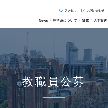
mode_of_travel
forward_to_inbox
アクセス
お問い合わせ
News
理学系について
研究
入学案内
教職員公募