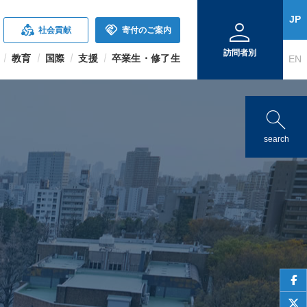
person
JP
diversity_2
handshake
社会貢献
寄付のご案内
訪問者別
教育
国際
支援
卒業生・修了生
EN
search
search
face