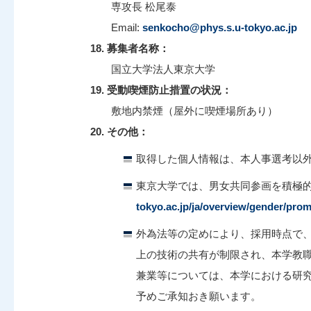
専攻長 松尾泰
Email:
senkocho@phys.s.u-tokyo.ac.jp
18. 募集者名称：
国立大学法人東京大学
19. 受動喫煙防止措置の状況：
敷地内禁煙（屋外に喫煙場所あり）
20. その他：
取得した個人情報は、本人事選考以
東京大学では、男女共同参画を積極
tokyo.ac.jp/ja/overview/gender/pro
外為法等の定めにより、採用時点で
上の技術の共有が制限され、本学教
兼業等については、本学における研
予めご承知おき願います。