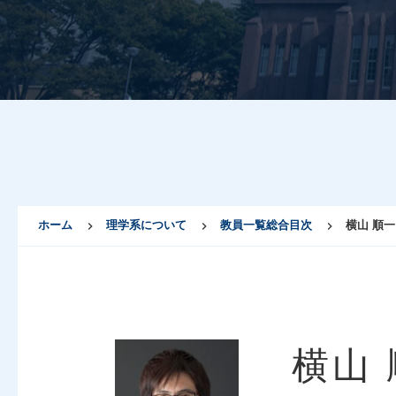
ホーム
理学系について
教員一覧総合目次
横山 順一
横山