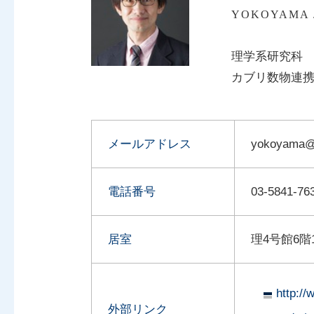
YOKOYAMA J
理学系研究科
カブリ数物連
メールアドレス
yokoyama@r
電話番号
03-5841-
居室
理4号館6階
http:/
外部リンク