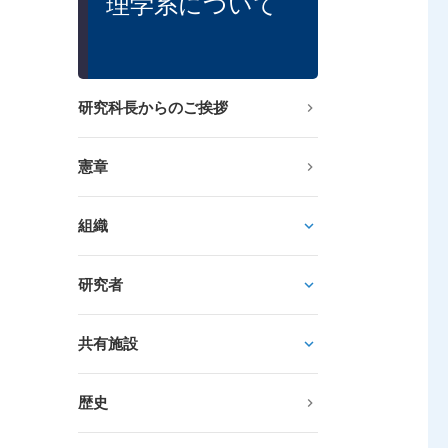
理学系について
研究科長からのご挨拶
憲章
組織
研究者
共有施設
歴史