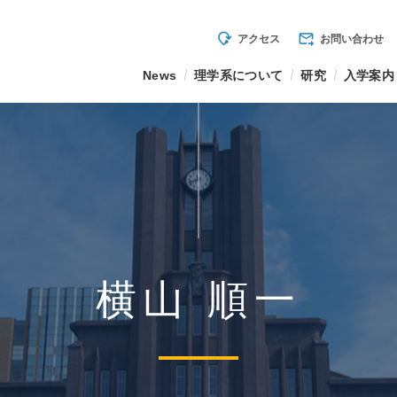
mode_of_travel
forward_to_inbox
アクセス
お問い合わせ
News
理学系について
研究
入学案内
横山 順一