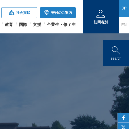
person
JP
diversity_2
handshake
社会貢献
寄付のご案内
訪問者別
教育
国際
支援
卒業生・修了生
EN
search
search
face