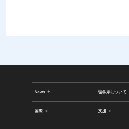
News
理学系について
国際
支援