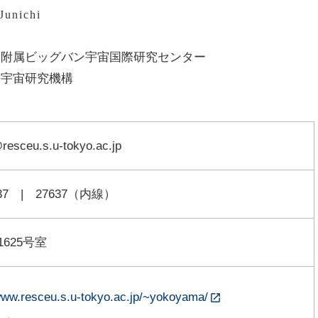
unichi
附属ビッグバン宇宙国際研究センター
携宇宙研究機構
esceu.s.u-tokyo.ac.jp
7637 | 27637（内線）
1625号室
/www.resceu.s.u-tokyo.ac.jp/~yokoyama/