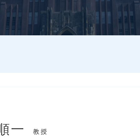
 順一
教授