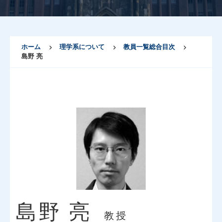
ホーム
理学系について
教員一覧総合目次
島野 亮
島野 亮
教授