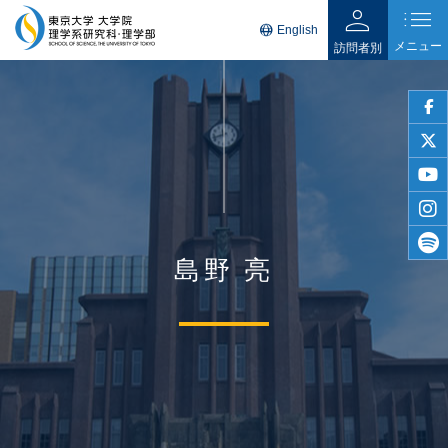
person
list
language
English
メニュー
訪問者別
faceb
twitter
youtu
insta
島野 亮
spotif