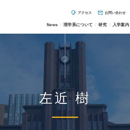
mode_of_travel
forward_to_inbox
アクセス
お問い合わせ
News
理学系について
研究
入学案内
左近 樹