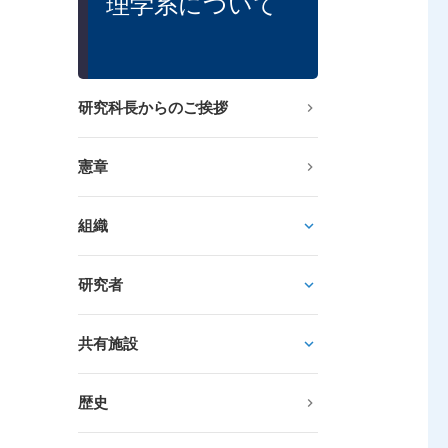
理学系について
研究科長からのご挨拶
憲章
組織
研究者
共有施設
歴史