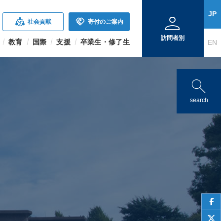
person
JP
diversity_2
handshake
社会貢献
寄付のご案内
訪問者別
教育
国際
支援
卒業生・修了生
EN
search
search
face