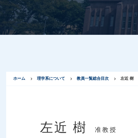
ホーム
理学系について
教員一覧総合目次
左近 樹
左近 樹
准教授