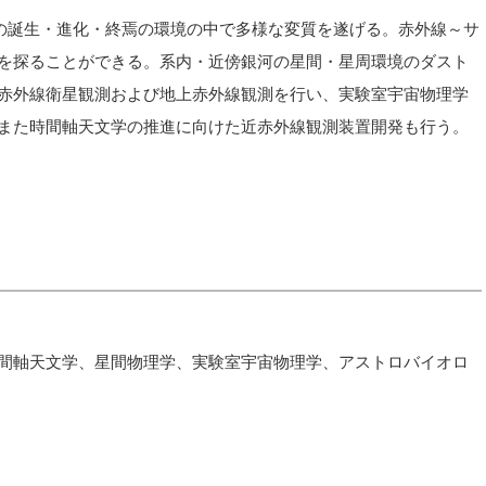
星の誕生・進化・終焉の環境の中で多様な変質を遂げる。赤外線～サ
を探ることができる。系内・近傍銀河の星間・星周環境のダスト
赤外線衛星観測および地上赤外線観測を行い、実験室宇宙物理学
また時間軸天文学の推進に向けた近赤外線観測装置開発も行う。
間軸天文学、星間物理学、実験室宇宙物理学、アストロバイオロ