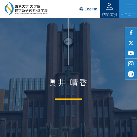
person
list
language
English
メニュー
訪問者別
faceb
twitter
youtu
insta
奥井 晴香
spotif