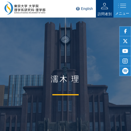
person
list
language
English
メニュー
訪問者別
faceb
twitter
youtu
insta
濡木 理
spotif