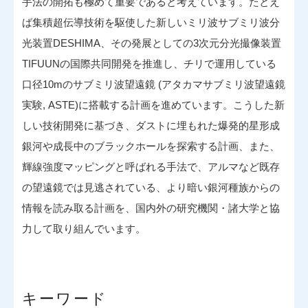
手法の開拓も極めて重要であると考えています。たとえ
ば集積超伝導技術を駆使した新しいミリ波サブミリ波分
光装置DESHIMA、その発展としての3次元分光撮像装置
TIFUUNの国際共同開発を推進し、チリで運用している
口径10mのサブミリ波望遠鏡 (アタカマサブミリ波望遠鏡
実験, ASTE)に搭載する計画を進めています。こうした新
しい技術開発に基づき、ダストに埋もれた爆発的星形成
銀河や成長中のブラックホールを探索する計画、また、
輝線強度マッピングと呼ばれる手法で、アルマなど既存
の望遠鏡では見逃されている、より暗い銀河種族からの
情報を読み取る計画を、国内外の研究機関・諸大学と協
力して取り組んでいます。
キーワード