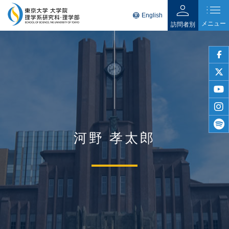
person
list
language
English
メニュー
訪問者別
faceb
twitter
youtu
insta
河野 孝太郎
spotif