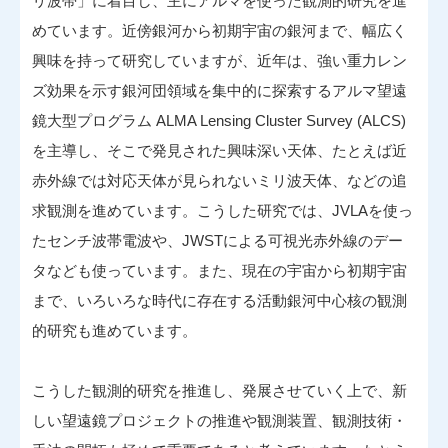
リ波帯」に着目し、主にアルマを使った観測的研究を進
めています。近傍銀河から初期宇宙の銀河まで、幅広く
興味を持って研究していますが、近年は、強い重力レン
ズ効果を示す銀河団領域を集中的に探索するアルマ望遠
鏡大型プログラム ALMA Lensing Cluster Survey (ALCS)
を主導し、そこで発見された興味深い天体、たとえば近
赤外線では対応天体が見られないミリ波天体、などの追
求観測を進めています。こうした研究では、JVLAを使っ
たセンチ波帯電波や、JWSTによる可視光赤外線のデー
タなども使っています。また、現在の宇宙から初期宇宙
まで、いろいろな時代に存在する活動銀河中心核の観測
的研究も進めています。
こうした観測的研究を推進し、発展させていく上で、新
しい望遠鏡プロジェクトの推進や観測装置、観測技術・