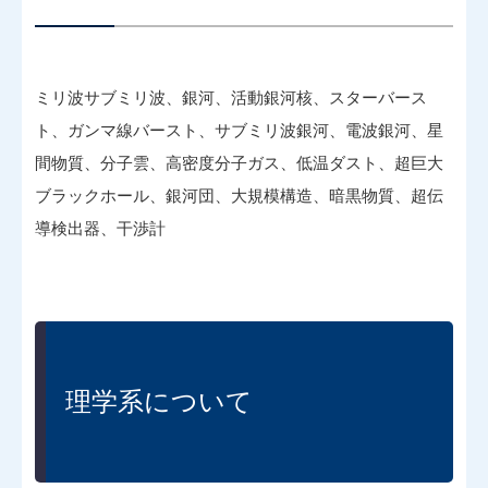
ミリ波サブミリ波、銀河、活動銀河核、スターバース
ト、ガンマ線バースト、サブミリ波銀河、電波銀河、星
間物質、分子雲、高密度分子ガス、低温ダスト、超巨大
ブラックホール、銀河団、大規模構造、暗黒物質、超伝
導検出器、干渉計
理学系について