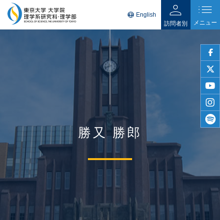
person
list
language
English
メニュー
訪問者別
faceb
twitter
youtu
insta
勝又 勝郎
spotif