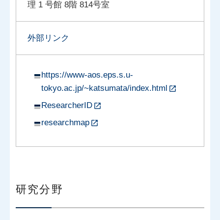
理 1 号館 8階 814号室
外部リンク
https://www-aos.eps.s.u-
tokyo.ac.jp/~katsumata/index.html
ResearcherID
researchmap
研究分野