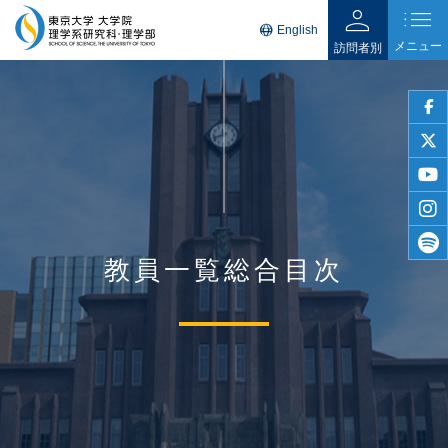
person
list
language
English
メニュー
訪問者別
faceb
twitter
youtu
insta
教員一覧総合目次
spotif