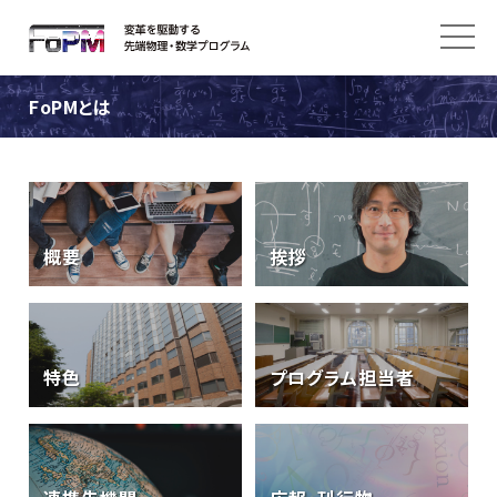
FoPMとは
概要
挨拶
サイトマップ
English
@UTokyo_Science
特色
プログラム担当者