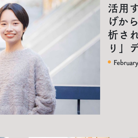
活用す
げから
析さ
り」
Februar