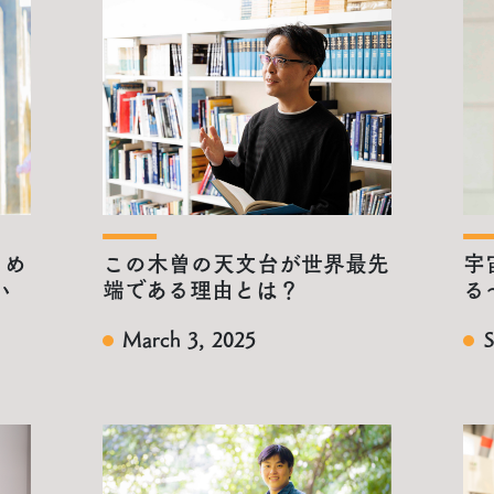
とめ
この木曽の天文台が世界最先
宇
い
端である理由とは？
る
March 3, 2025
S