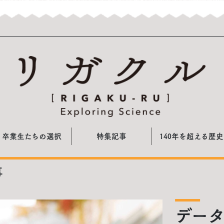
卒業生たちの選択
特集記事
140年を超える歴史
事
デー