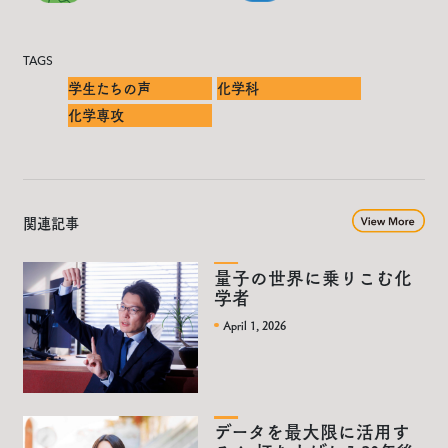
TAGS
学生たちの声
化学科
化学専攻
関連記事
量子の世界に乗りこむ化
学者
April 1, 2026
データを最大限に活用す