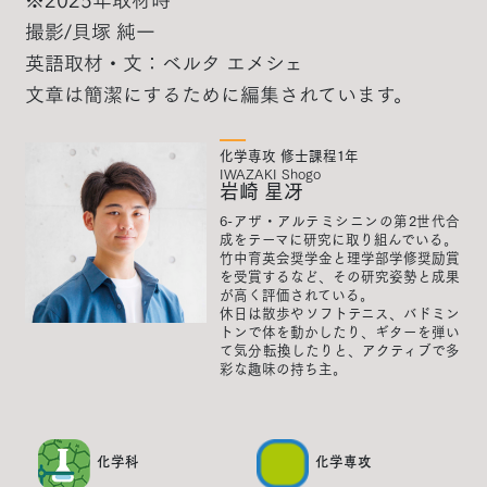
撮影/貝塚 純一
英語取材・文：ベルタ エメシェ
文章は簡潔にするために編集されています。
化学専攻 修士課程1年
IWAZAKI Shogo
岩崎 星冴
6-アザ・アルテミシニンの第2世代合
成をテーマに研究に取り組んでいる。
竹中育英会奨学金と理学部学修奨励賞
を受賞するなど、その研究姿勢と成果
が高く評価されている。
休日は散歩やソフトテニス、バドミン
トンで体を動かしたり、ギターを弾い
て気分転換したりと、アクティブで多
彩な趣味の持ち主。
化学科
化学専攻