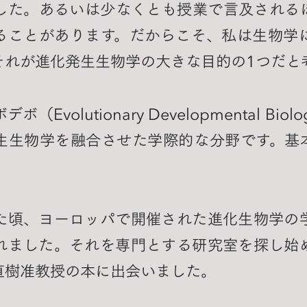
した。あるいは少なくとも授業で言及される
ることがあります。だからこそ、私は生物学
それが進化発生生物学の大きな目的の1つだと
volutionary Developmental Biol
生生物学を融合させた学際的な分野です。基
た頃、ヨーロッパで開催された進化生物学の
れました。それを専門とする研究室を探し始
直樹准教授の本に出会いました。