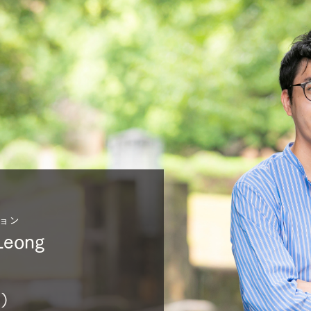
ョン
Leong
市）