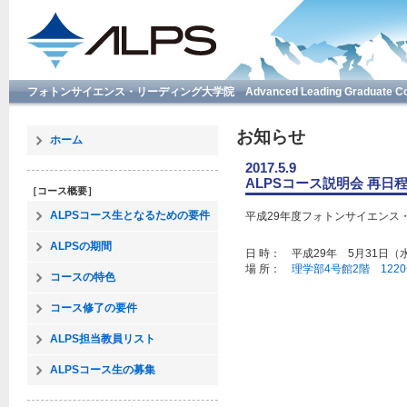
フォトンサイエンス・リーディング大学院 Advanced Leading Graduate Course f
お知らせ
ホーム
2017.5.9
ALPSコース説明会 再日程(
［コース概要］
ALPSコース生となるための要件
平成29年度フォトンサイエンス
ALPSの期間
日 時： 平成29年 5月31日（水）1
場 所：
理学部4号館2階 122
コースの特色
コース修了の要件
ALPS担当教員リスト
ALPSコース生の募集