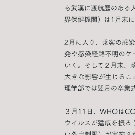
も武漢に渡航歴のある
界保健機関）は1月末
2月に入り、乗客の感
発や感染経路不明のケ
いく。そして２月末、
大きな影響が生じるこ
理学部では翌月の卒業
３月11日、WHOはC
ウイルスが猛威を振る
い外出制限）が実施さ