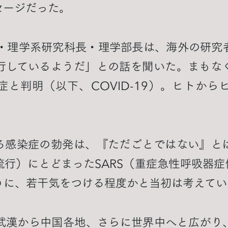
セージだった。
真弘・理学系研究科長・理学部長は、海外の研究
行しているようだ」との話を聞いた。まもな
症と判明（以下、COVID-19）。ヒトから
る感染症の勃発は、『ただごとではない』と
行）にとどまったSARS（重症急性呼吸器症
うに、若干気をつける程度かと当初は考えてい
9は武漢から中国各地、さらに世界中へと広が