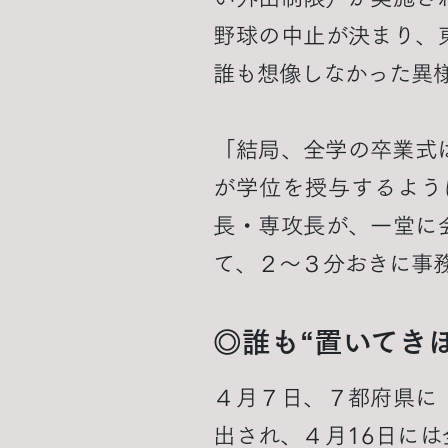
野球の中止が決まり、
誰も想像しなかった異
「結局、全学の卒業式
が学位を授与するよう
長・専攻長が、一堂に
て、２～３分おきに事
◎誰も“置いてき
４月７日、７都府県に
出され、４月16日に