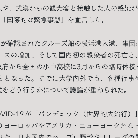
人や、武漢からの観光客と接触した人の感染が
に「国際的な緊急事態」を宣言した。
染が確認されたクルーズ船の横浜港入港、集団
ースの増加、そして国内初の感染者の死亡と
政府から全国の小中高校に3月からの臨時休校
ととなった。すでに大学内外でも、各種行事
式をどう行うかについて議論が重ねられた。
OVID-19が「パンデミック（世界的大流行
うヨーロッパやアメリカ・ニューヨーク州な
れた。日本国内でも、プロ野球やＪリーグの