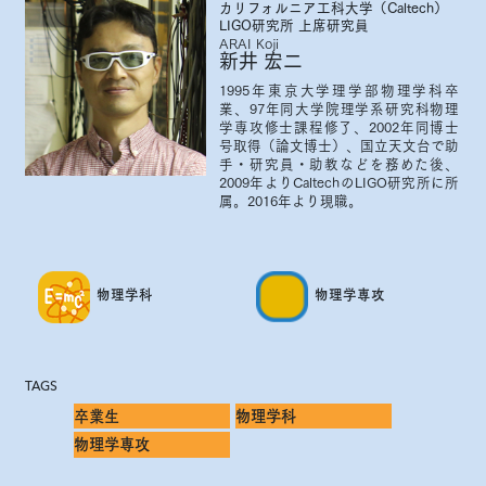
カリフォルニア工科大学（Caltech）
LIGO研究所 上席研究員
ARAI Koji
新井 宏二
1995年東京大学理学部物理学科卒
業、97年同大学院理学系研究科物理
学専攻修士課程修了、2002年同博士
号取得（論文博士）、国立天文台で助
手・研究員・助教などを務めた後、
2009年よりCaltechのLIGO研究所に所
属。2016年より現職。
物理学科
物理学専攻
TAGS
卒業生
物理学科
物理学専攻