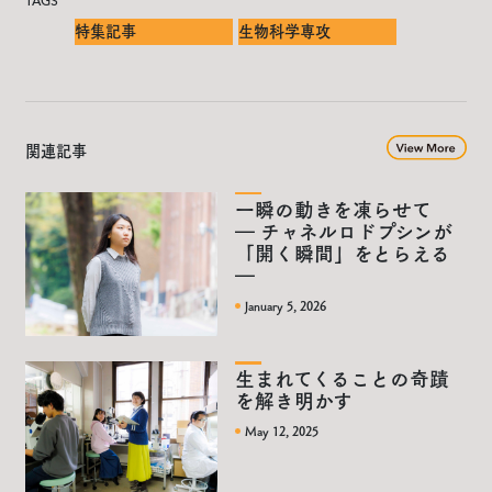
TAGS
特集記事
生物科学専攻
関連記事
一瞬の動きを凍らせて
― チャネルロドプシンが
「開く瞬間」をとらえる
―
January 5, 2026
生まれてくることの奇蹟
を解き明かす
May 12, 2025