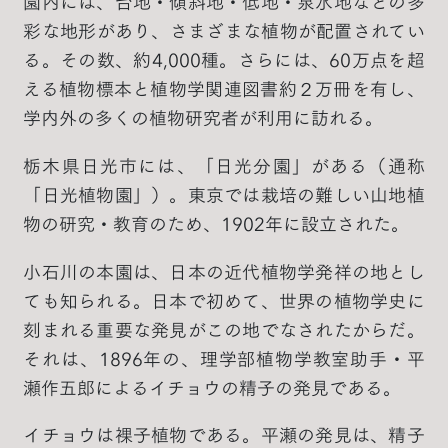
園内には、台地・傾斜地・低地・泉水地などの多
彩な地形があり、さまざまな植物が配置されてい
る。その数、約4,000種。さらには、60万点を超
える植物標本と植物学関連図書約２万冊を有し、
学内外の多くの植物研究者が利用に訪れる。
栃木県日光市には、「日光分園」がある（通称
「日光植物園」）。東京では栽培の難しい山地植
物の研究・教育のため、1902年に設立された。
小石川の本園は、日本の近代植物学発祥の地とし
ても知られる。日本で初めて、世界の植物学史に
刻まれる重要な発見がこの地でなされたからだ。
それは、1896年の、理学部植物学教室助手・平
瀬作五郎によるイチョウの精子の発見である。
イチョウは裸子植物である。平瀬の発見は、精子